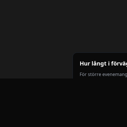
Hur långt i förv
För större evenemang 
dig även om det är kor
Hanterar ni til
Ja, vi hanterar alla 