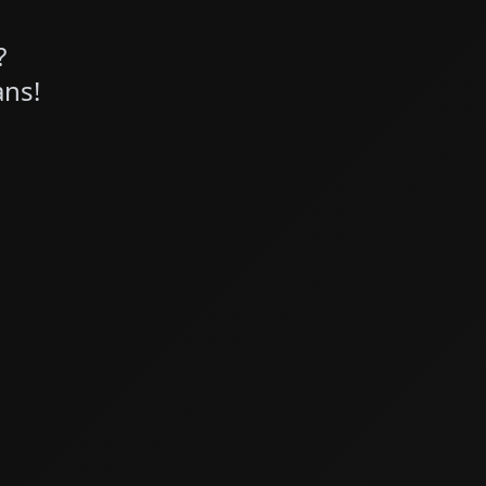
?
ans!