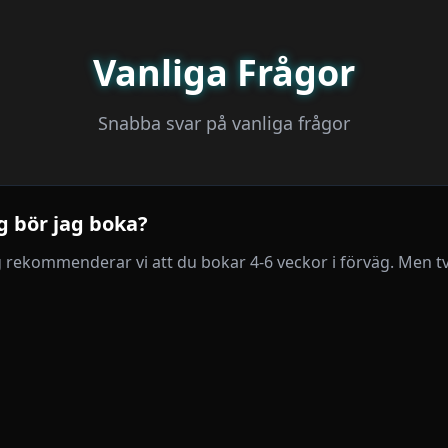
Vanliga Frågor
Snabba svar på vanliga frågor
äg bör jag boka?
rekommenderar vi att du bokar 4-6 veckor i förväg. Men tv
tare varsel – vi löser det om vi kan!
lstånd och säkerhetsgodkännanden?
nödvändiga tillstånd, säkerhetsdokumentation och godkänna