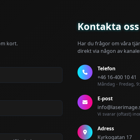
Kontakta oss
om kort.
Har du frågor om våra tjä
direkt via någon av kanal
Telefon
+46 16-400 10 41
Måndag - Fredag, 9:
E-post
info@laserimage.
Vi svarar (oftast) i
Adress
Kyrkogatan 17